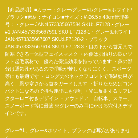
【商品説明】■カラー：グレー/グレー#1/グレー&ホワイト/
ブラック■素材：ナイロン■サイズ：約26.5 x 48cm管理番
号：・グレー JAN:4573335667584 SKU:LF7128・グレー
#1 JAN:4573335667591 SKU:LF7128-1・グレー&ホワイト
JAN:4573335667607 SKU:LF7128-2・ブラック
JAN:4573335667614 SKU:LF7128-3・目の下から首元まで
防寒できる一体型フェイスマスク ・内側は肌触りの良いソ
フト起毛素材で、優れた保温効果を持っています ・鼻の部
分は通気孔があるので呼吸が苦しくなりにくく、スポーツ
等にも最適です ・ロング丈のネックフロントで保温効果が
高く、風や寒さから首をガードします ・折りたためばコン
パクトになるので持ち運びにも便利 ・光に反射するリフレ
クターロゴ付きデザイン ・アウトドア、自転車、スキー、
スノーボード等に最適 ※グレーのみ耳にかける穴付きデザ
インです。
グレー#1、グレー&ホワイト、ブラックは耳穴がありませ
ん。