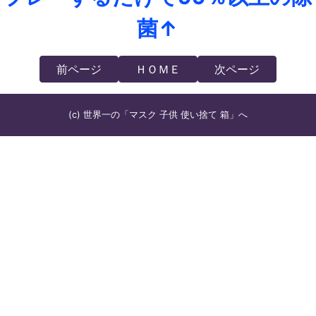
菌↑
前ページ
ＨＯＭＥ
次ページ
(c) 世界一の「マスク 子供 使い捨て 箱」へ