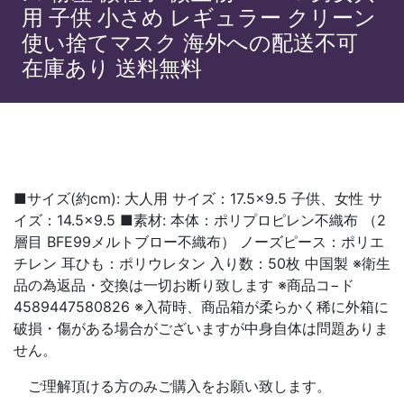
用 子供 小さめ レギュラー クリーン
使い捨てマスク 海外への配送不可
在庫あり 送料無料
■サイズ(約cm): 大人用 サイズ：17.5×9.5 子供、女性 サ
イズ：14.5×9.5 ■素材: 本体：ポリプロピレン不織布 （2
層目 BFE99メルトブロー不織布） ノーズピース：ポリエ
チレン 耳ひも：ポリウレタン 入り数：50枚 中国製 ※衛生
品の為返品・交換は一切お断り致します ※商品コ−ド
4589447580826 ※入荷時、商品箱が柔らかく稀に外箱に
破損・傷がある場合がございますが中身自体は問題ありま
せん。
ご理解頂ける方のみご購入をお願い致します。