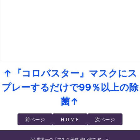
↑『コロバスター』マスクにス
プレーするだけで99％以上の除
菌↑
前ページ
ＨＯＭＥ
次ページ
(c) 世界一の「マスク 子供 使い捨て 箱」へ