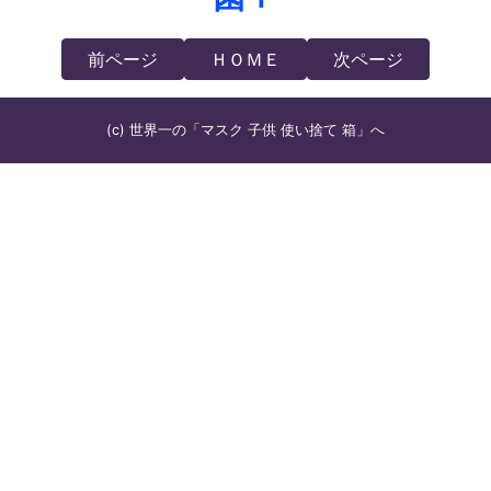
前ページ
ＨＯＭＥ
次ページ
(c) 世界一の「マスク 子供 使い捨て 箱」へ