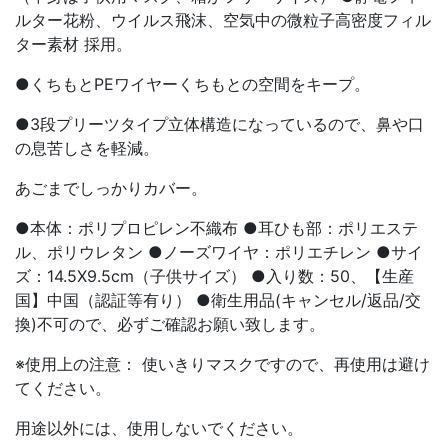
ルター花粉、ウイルス飛沫、空気中の微粒子高密度フィル
ター素材 採用。
●くちもとPEワイヤーくちもとの空間をキープ。
●3段プリーツタイプ立体構造になっているので、鼻や口
の息苦しさを軽減。
あごまでしっかりカバー。
●本体：ポリプロピレン不織布 ●耳ひも部：ポリエステ
ル、ポリウレタン ●ノーズワイヤ：ポリエチレン ●サイ
ズ：14.5X9.5cm（子供サイズ） ●入り数：50、【生産
国】中国（認証等有り） ●衛生用品(キャンセル/返品/交
換)不可ので、必ずご確認お願い致します。
※使用上の注意： 使いきりマスクですので、再使用は避け
てください。
用途以外には、使用しないでください。